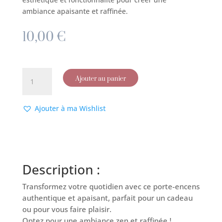
ambiance apaisante et raffinée.
10,00
€
quantité
Ajouter au panier
de
Porte
Encens
Ajouter à ma Wishlist
Tour
en
Bois
Description :
Transformez votre quotidien avec ce porte-encens
authentique et apaisant, parfait pour un cadeau
ou pour vous faire plaisir.
Optez pour une ambiance zen et raffinée !